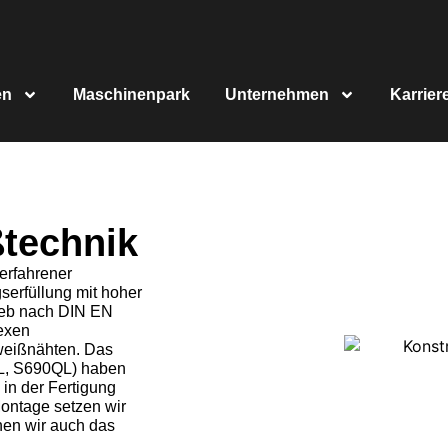
en
Maschinenpark
Unternehmen
Karrier
technik
erfahrener
serfüllung mit hoher
rieb nach DIN EN
exen
weißnähten. Das
L, S690QL) haben
 in der Fertigung
ontage setzen wir
hen wir auch das