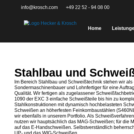
info@krosch.com
+49 22 52 - 94 08 00
Home
Leistung
Stahlbau und Schweiß
Im Bereich Stahlbau und Schweißtechnik stehen wir als 
Sondermaschinenbauer und Lohnfertiger für eine Auftrag
Qualität. Wir fertigen als zugelassener Schweißfachbet
1090 der EXC 3 einfache Schweißteile bis hin zu kompl
Stahlkonstruktionen mit dynamisch hochbelasteten Sch
Schweißen an höherfesten Feinkornbaustählen (S460N
wir ebenfalls in unserem Portfolio. Als Schweißverfahren
nutzen wir hauptsächlich das MAG-Schweißen; für die M
auf das E-Handschweißen. Selbstverständlich beherrsc
UP- und das WIG-Schweißen.